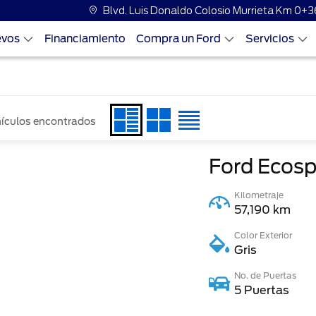
Blvd. Luis Donaldo Colosio Murrieta Km 0+3
evos
Financiamiento
Compra un Ford
Servicios
hículos encontrados
Ford Ecos
Kilometraje
57,190 km
Color Exterior
Gris
No. de Puertas
5 Puertas