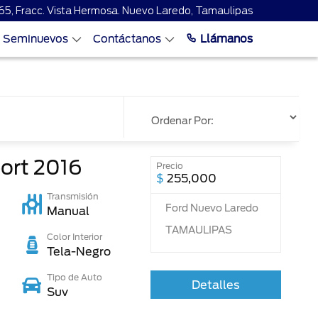
65, Fracc. Vista Hermosa. Nuevo Laredo, Tamaulipas
Seminuevos
Contáctanos
Llámanos
port
2016
Precio
$
255,000
Transmisión
Ford Nuevo Laredo
Manual
TAMAULIPAS
Color Interior
Tela-Negro
Tipo de Auto
Detalles
Suv